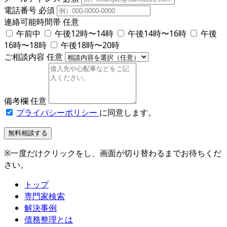
電話番号
必須
連絡可能時間帯
任意
午前中
午後12時〜14時
午後14時〜16時
午後
16時〜18時
午後18時〜20時
ご相談内容
任意
備考欄
任意
プライバシーポリシー
に同意します。
無料相談する
※一度だけクリックをし、画面が切り替わるまでお待ちくだ
さい。
トップ
専門家検索
解決事例
債務整理とは