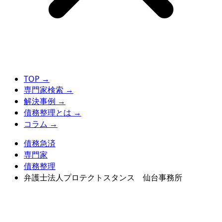
TOP
→
専門家検索
→
解決事例
→
債務整理とは
→
コラム
→
債務急済
専門家
債務整理
弁護士法人プロテクトスタンス 仙台事務所