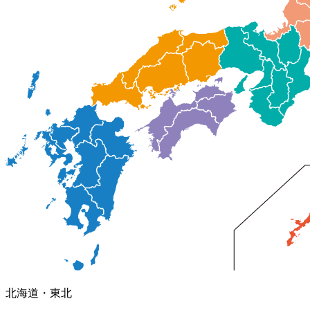
北海道
・
東北