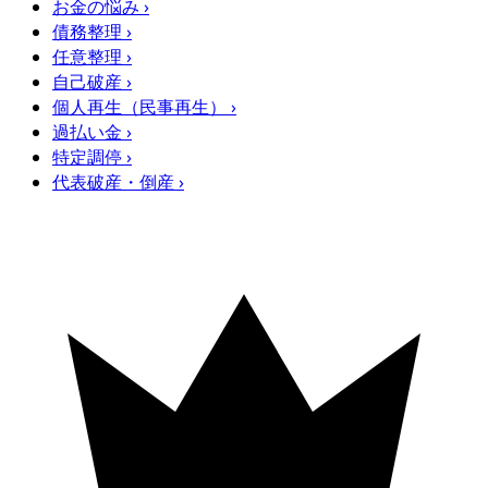
お金の悩み
›
債務整理
›
任意整理
›
自己破産
›
個人再生（民事再生）
›
過払い金
›
特定調停
›
代表破産・倒産
›