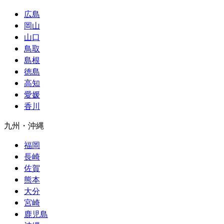
広島
岡山
山口
鳥取
島根
徳島
高知
愛媛
香川
九州
・
沖縄
福岡
長崎
佐賀
熊本
大分
宮崎
鹿児島