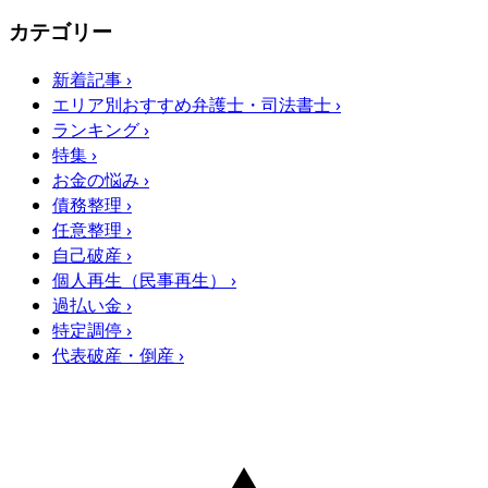
カテゴリー
新着記事
›
エリア別おすすめ弁護士・司法書士
›
ランキング
›
特集
›
お金の悩み
›
債務整理
›
任意整理
›
自己破産
›
個人再生（民事再生）
›
過払い金
›
特定調停
›
代表破産・倒産
›