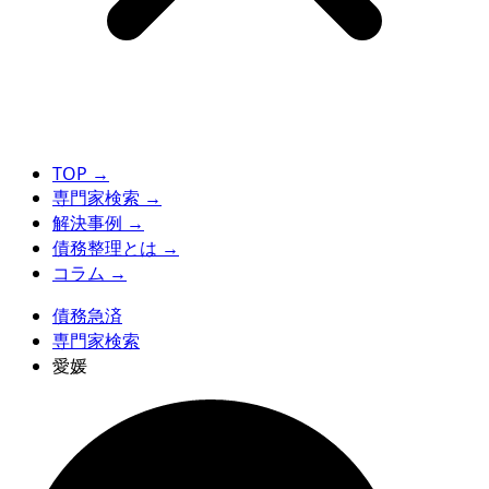
TOP
→
専門家検索
→
解決事例
→
債務整理とは
→
コラム
→
債務急済
専門家検索
愛媛