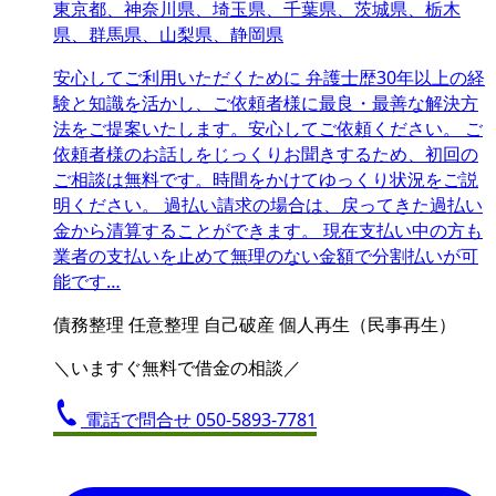
東京都、神奈川県、埼玉県、千葉県、茨城県、栃木
県、群馬県、山梨県、静岡県
安心してご利用いただくために 弁護士歴30年以上の経
験と知識を活かし、ご依頼者様に最良・最善な解決方
法をご提案いたします。安心してご依頼ください。 ご
依頼者様のお話しをじっくりお聞きするため、初回の
ご相談は無料です。時間をかけてゆっくり状況をご説
明ください。 過払い請求の場合は、戻ってきた過払い
金から清算することができます。 現在支払い中の方も
業者の支払いを止めて無理のない金額で分割払いが可
能です…
債務整理
任意整理
自己破産
個人再生（民事再生）
＼いますぐ無料で借金の相談／
電話で問合せ
050-5893-7781