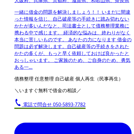
大阪府、兵庫県、京都府、滋賀県、和歌山県、奈良県
一緒に借金の問題を解決しましょう！！ いまだに間違
った情報を信じ、自己破産等の手続きに踏み切れない
かたが多いんだなと、司法書士として債務整理業務に
携わる中で感じます。 経済的な悩みは、終わりがなく
本当に苦しいものです。 あなたの力になります 借金の
問題は必ず解決します。自己破産等の手続きをされた
かたの多くが、もっと早く依頼しておけば良かったと
おっしゃいます。 ご家族のため、ご自身のため、勇気
ある一…
債務整理
任意整理
自己破産
個人再生（民事再生）
＼いますぐ無料で借金の相談／
電話で問合せ
050-5893-7782