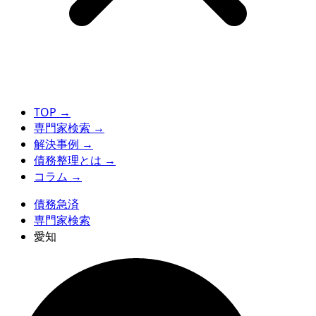
TOP
→
専門家検索
→
解決事例
→
債務整理とは
→
コラム
→
債務急済
専門家検索
愛知