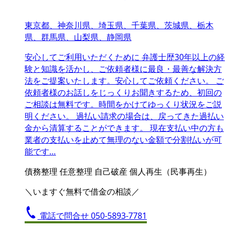
東京都、神奈川県、埼玉県、千葉県、茨城県、栃木
県、群馬県、山梨県、静岡県
安心してご利用いただくために 弁護士歴30年以上の経
験と知識を活かし、ご依頼者様に最良・最善な解決方
法をご提案いたします。安心してご依頼ください。 ご
依頼者様のお話しをじっくりお聞きするため、初回の
ご相談は無料です。時間をかけてゆっくり状況をご説
明ください。 過払い請求の場合は、戻ってきた過払い
金から清算することができます。 現在支払い中の方も
業者の支払いを止めて無理のない金額で分割払いが可
能です…
債務整理
任意整理
自己破産
個人再生（民事再生）
＼いますぐ無料で借金の相談／
電話で問合せ
050-5893-7781