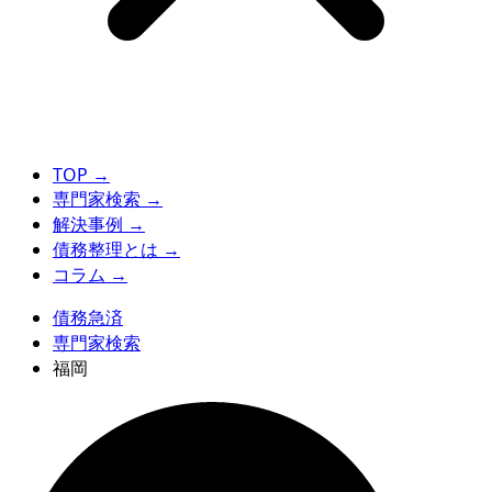
TOP
→
専門家検索
→
解決事例
→
債務整理とは
→
コラム
→
債務急済
専門家検索
福岡