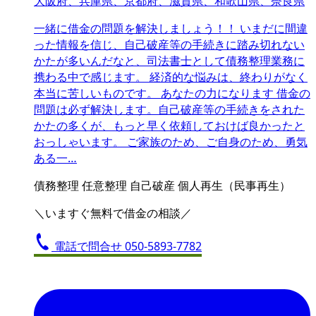
大阪府、兵庫県、京都府、滋賀県、和歌山県、奈良県
一緒に借金の問題を解決しましょう！！ いまだに間違
った情報を信じ、自己破産等の手続きに踏み切れない
かたが多いんだなと、司法書士として債務整理業務に
携わる中で感じます。 経済的な悩みは、終わりがなく
本当に苦しいものです。 あなたの力になります 借金の
問題は必ず解決します。自己破産等の手続きをされた
かたの多くが、もっと早く依頼しておけば良かったと
おっしゃいます。 ご家族のため、ご自身のため、勇気
ある一…
債務整理
任意整理
自己破産
個人再生（民事再生）
＼いますぐ無料で借金の相談／
電話で問合せ
050-5893-7782