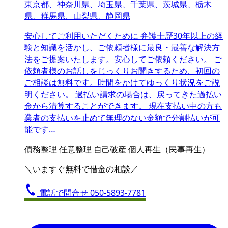
東京都、神奈川県、埼玉県、千葉県、茨城県、栃木
県、群馬県、山梨県、静岡県
安心してご利用いただくために 弁護士歴30年以上の経
験と知識を活かし、ご依頼者様に最良・最善な解決方
法をご提案いたします。安心してご依頼ください。 ご
依頼者様のお話しをじっくりお聞きするため、初回の
ご相談は無料です。時間をかけてゆっくり状況をご説
明ください。 過払い請求の場合は、戻ってきた過払い
金から清算することができます。 現在支払い中の方も
業者の支払いを止めて無理のない金額で分割払いが可
能です…
債務整理
任意整理
自己破産
個人再生（民事再生）
＼いますぐ無料で借金の相談／
電話で問合せ
050-5893-7781