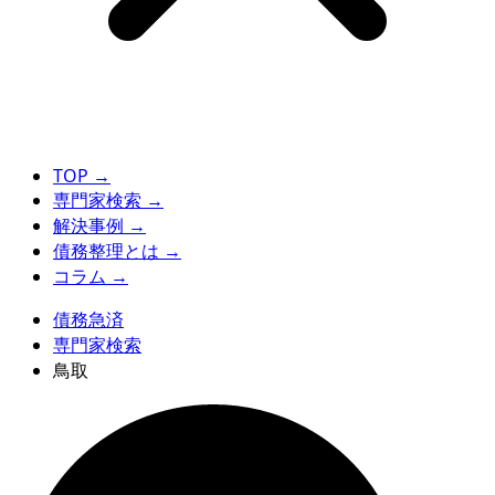
TOP
→
専門家検索
→
解決事例
→
債務整理とは
→
コラム
→
債務急済
専門家検索
鳥取