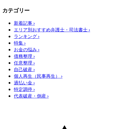
カテゴリー
新着記事
›
エリア別おすすめ弁護士・司法書士
›
ランキング
›
特集
›
お金の悩み
›
債務整理
›
任意整理
›
自己破産
›
個人再生（民事再生）
›
過払い金
›
特定調停
›
代表破産・倒産
›