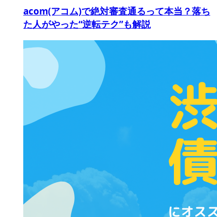
acom(アコム)で絶対審査通るって本当？落ち
た人がやった“逆転テク”も解説