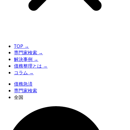
TOP
→
専門家検索
→
解決事例
→
債務整理とは
→
コラム
→
債務急済
専門家検索
全国