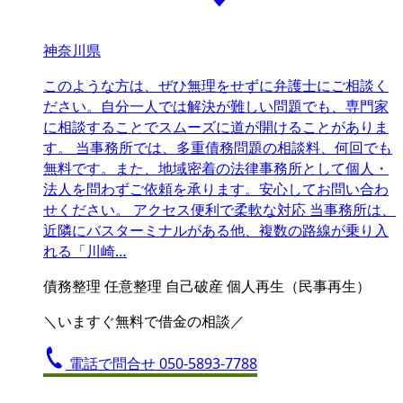
神奈川県
このような方は、ぜひ無理をせずに弁護士にご相談く
ださい。自分一人では解決が難しい問題でも、専門家
に相談することでスムーズに道が開けることがありま
す。 当事務所では、多重債務問題の相談料、何回でも
無料です。また、地域密着の法律事務所として個人・
法人を問わずご依頼を承ります。安心してお問い合わ
せください。 アクセス便利で柔軟な対応 当事務所は、
近隣にバスターミナルがある他、複数の路線が乗り入
れる「川崎…
債務整理
任意整理
自己破産
個人再生（民事再生）
＼いますぐ無料で借金の相談／
電話で問合せ
050-5893-7788