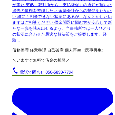
が来た 突然、裁判所から「支払督促」の通知が届いた
過去の債権を整理したい 金融会社からの督促を止めた
い 誰にも相談できない状況にあるが、なんとかしたい
まずはご相談ください 借金問題に悩む方が安心して新
たな一歩を踏み出せるよう、当事務所では一人ひとり
の状況に合わせた最適な解決策をご提案します。経
験…
債務整理
任意整理
自己破産
個人再生（民事再生）
＼いますぐ無料で借金の相談／
電話で問合せ
050-5893-7794