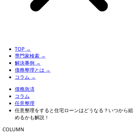
TOP
→
専門家検索
→
解決事例
→
債務整理とは
→
コラム
→
債務急済
コラム
任意整理
任意整理をすると住宅ローンはどうなる？いつから組
めるかも解説！
COLUMN