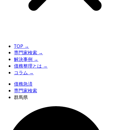
TOP
→
専門家検索
→
解決事例
→
債務整理とは
→
コラム
→
債務急済
専門家検索
群馬県