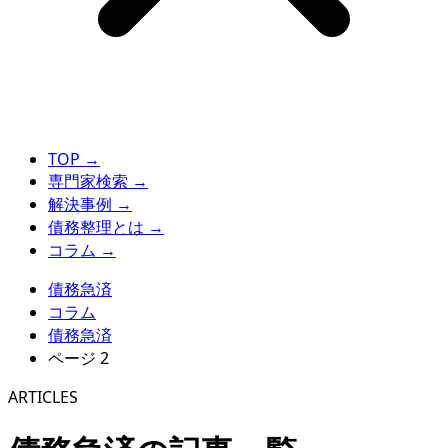
TOP
→
専門家検索
→
解決事例
→
債務整理とは
→
コラム
→
債務急済
コラム
債務急済
ページ 2
ARTICLES