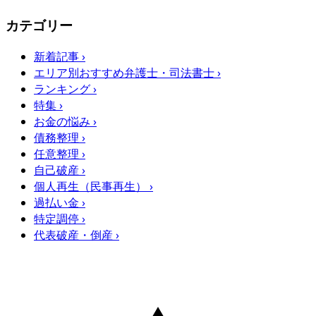
カテゴリー
新着記事
›
エリア別おすすめ弁護士・司法書士
›
ランキング
›
特集
›
お金の悩み
›
債務整理
›
任意整理
›
自己破産
›
個人再生（民事再生）
›
過払い金
›
特定調停
›
代表破産・倒産
›