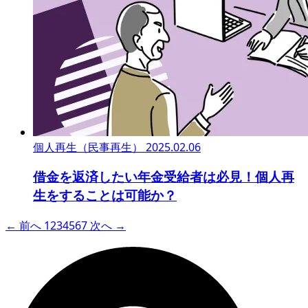
個人再生（民事再生）
2025.02.06
借金を返済したい年金受給者は必見！個人再
生をすることは可能か？
← 前へ
1
2
3
4
5
6
7
次へ →